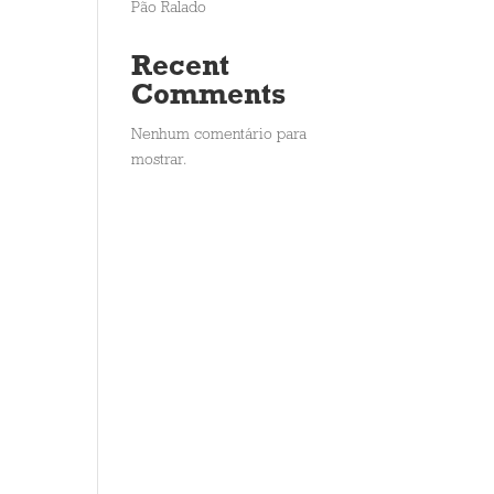
Pão Ralado
Recent
Comments
Nenhum comentário para
mostrar.